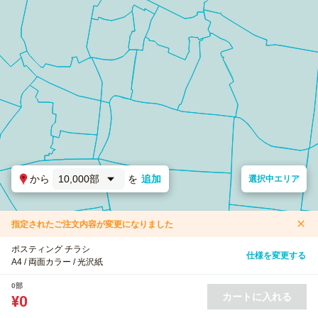
から
10,000部
を
追加
選択中エリア
指定されたご注文内容が変更になりました
ポスティング チラシ
仕様を変更する
A4 / 両面カラー / 光沢紙
0部
カートに入れる
¥0