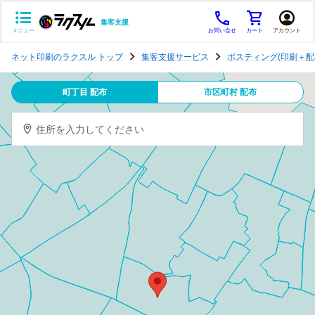
集客支援
メニュー
お問い合せ
カート
アカウント
ポ
ネット印刷のラクスル トップ
集客支援サービス
ポスティング(印刷＋配
ス
テ
町丁目 配布
市区町村 配布
ィ
ン
住所を入力してください
グ
チ
ラ
シ