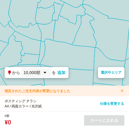
から
10,000部
を
追加
選択中エリア
指定されたご注文内容が変更になりました
ポスティング チラシ
仕様を変更する
A4 / 両面カラー / 光沢紙
0部
カートに入れる
¥0