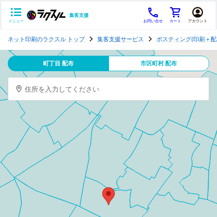
集客支援
メニュー
お問い合せ
カート
アカウント
ポ
ネット印刷のラクスル トップ
集客支援サービス
ポスティング(印刷＋配
ス
テ
町丁目 配布
市区町村 配布
ィ
ン
住所を入力してください
グ
チ
ラ
シ