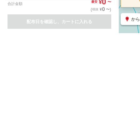
0
¥
〜
最安
合計金額
0
(
)
〜
¥
税抜
から
配布日を確認し、カートに入れる
商品一覧
集客支援サービス
ポスティング
関連のサービス
ノバセル（広告のプラットフォーム）
ハコベル（物流のプラット
運営会社について
特定取引法に基づく表記
情報セキュリティ基本方針