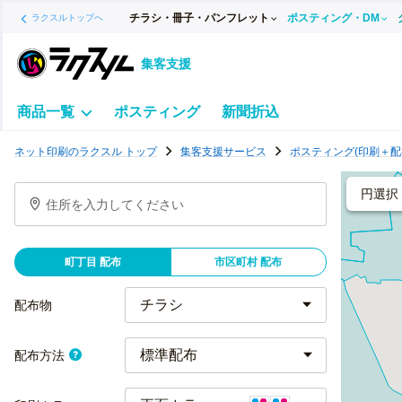
チラシ・冊子・パンフレット
ポスティング・DM
ラクスルトップへ
集客支援
商品一覧
ポスティング
新聞折込
ポ
ネット印刷のラクスル トップ
集客支援サービス
ポスティング(印刷＋配
ス
テ
円選択
住所を入力してください
ィ
ン
グ
町丁目 配布
市区町村 配布
チ
ラ
配布物
シ
標準配布
配布方法