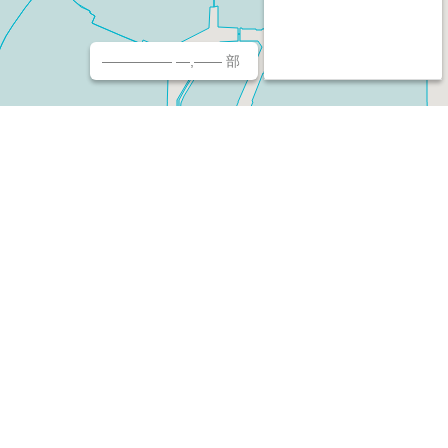
————— —,—— 部
チ（ホームページ作成/予約/決済）