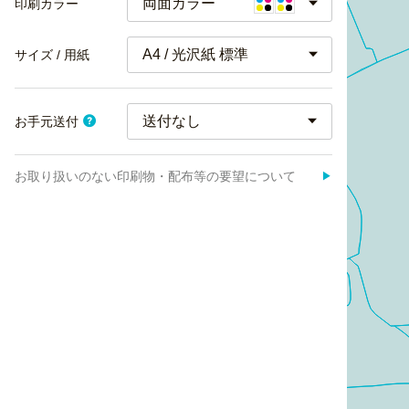
両面カラー
印刷カラー
A4 / 光沢紙 標準
サイズ / 用紙
お手元送付
お取り扱いのない印刷物・配布等の要望について
▶