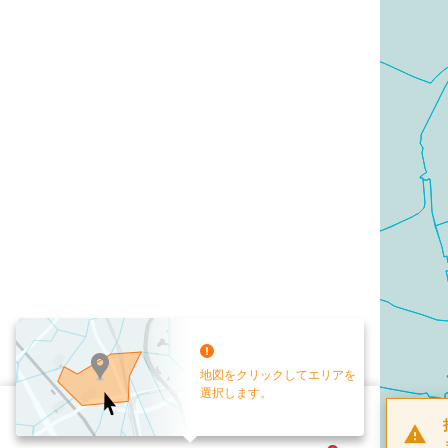
地図をクリックしてエリアを
選択します。
配布部数
0
部
お手元送付
送付なし