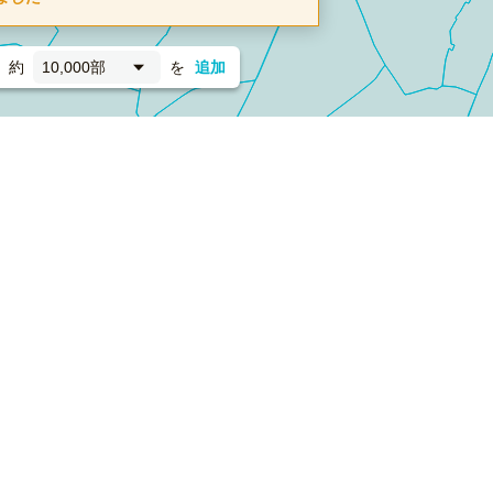
約
10,000部
を
追加
新聞折込
フォーム）
ダンボールワン（梱包材のプラットフォーム）
ペライ
採用情報
ラクスルサービス利用規約
個人情報保護方針
個人情報の取り扱い
Cookieポリシー
他社商標