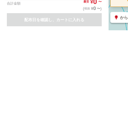
0
¥
〜
最安
合計金額
0
(
)
〜
¥
税抜
から
配布日を確認し、カートに入れる
商品一覧
集客支援サービス
ポスティング
関連のサービス
ノバセル（広告のプラットフォーム）
ハコベル（物流のプラット
運営会社について
特定取引法に基づく表記
情報セキュリティ基本方針