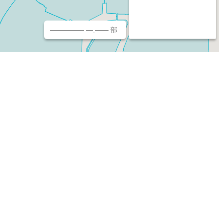
————— —,—— 部
チ（ホームページ作成/予約/決済）