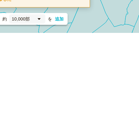
約
10,000部
を
追加
新聞折込
フォーム）
ダンボールワン（梱包材のプラットフォーム）
ペライ
採用情報
ラクスルサービス利用規約
個人情報保護方針
個人情報の取り扱い
Cookieポリシー
他社商標