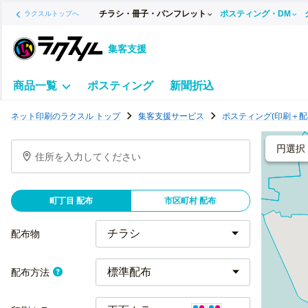
チラシ・冊子・パンフレット
ポスティング・DM
ラクスルトップへ
集客支援
商品一覧
ポスティング
新聞折込
ポ
ネット印刷のラクスル トップ
集客支援サービス
ポスティング(印刷＋配
ス
テ
円選択
住所を入力してください
ィ
ン
グ
町丁目 配布
市区町村 配布
チ
ラ
配布物
シ
標準配布
配布方法