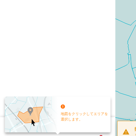
地図をクリックしてエリアを
選択します。
配布部数
0
部
お手元送付
送付なし