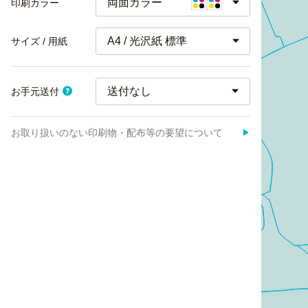
両面カラー
印刷カラー
A4 / 光沢紙 標準
サイズ / 用紙
お手元送付
お取り扱いのない印刷物・配布等の要望について
▶