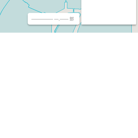
————— —,—— 部
チ（ホームページ作成/予約/決済）