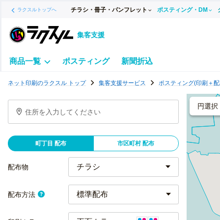
チラシ・冊子・パンフレット
ポスティング・DM
ラクスルトップへ
集客支援
商品一覧
ポスティング
新聞折込
ポ
ネット印刷のラクスル トップ
集客支援サービス
ポスティング(印刷＋配
ス
テ
円選択
住所を入力してください
ィ
ン
グ
町丁目 配布
市区町村 配布
チ
ラ
配布物
シ
標準配布
配布方法