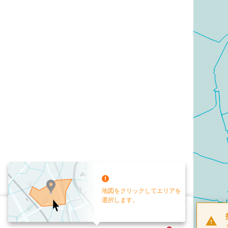
地図をクリックしてエリアを
選択します。
配布部数
0
部
お手元送付
送付なし