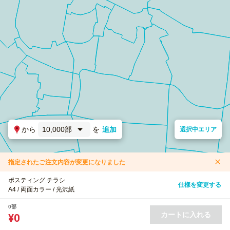
から
10,000部
を
追加
選択中エリア
指定されたご注文内容が変更になりました
ポスティング チラシ
仕様を変更する
A4 / 両面カラー / 光沢紙
0部
カートに入れる
¥0