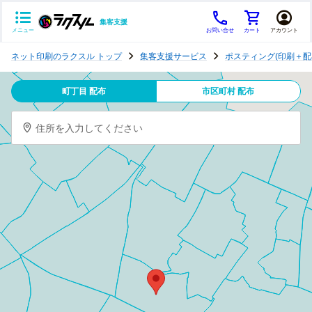
集客支援
メニュー
お問い合せ
カート
アカウント
ポ
ネット印刷のラクスル トップ
集客支援サービス
ポスティング(印刷＋配
ス
テ
町丁目 配布
市区町村 配布
ィ
ン
住所を入力してください
グ
チ
ラ
シ