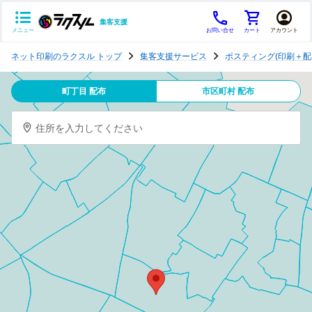
集客支援
メニュー
お問い合せ
カート
アカウント
ポ
ネット印刷のラクスル トップ
集客支援サービス
ポスティング(印刷＋配
ス
テ
町丁目 配布
市区町村 配布
ィ
ン
住所を入力してください
グ
チ
ラ
シ