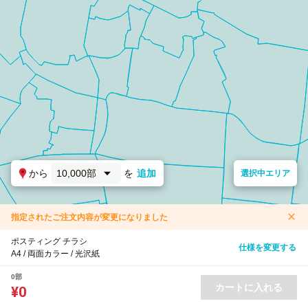
から
10,000部
を
追加
選択中エリア
指定されたご注文内容が変更になりました
ポスティング チラシ
仕様を変更する
A4 / 両面カラー / 光沢紙
0部
カートに入れる
¥0