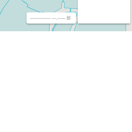
————— —,—— 部
チ（ホームページ作成/予約/決済）