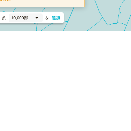
約
10,000部
を
追加
新聞折込
フォーム）
ダンボールワン（梱包材のプラットフォーム）
ペライ
採用情報
ラクスルサービス利用規約
個人情報保護方針
個人情報の取り扱い
Cookieポリシー
他社商標