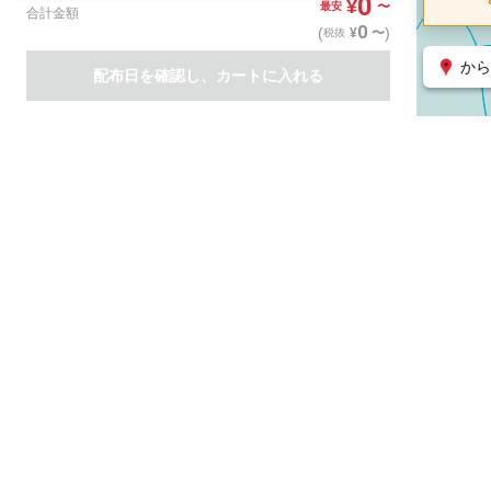
0
¥
〜
最安
合計金額
0
(
)
〜
¥
税抜
から
配布日を確認し、カートに入れる
商品一覧
集客支援サービス
ポスティング
関連のサービス
ノバセル（広告のプラットフォーム）
ハコベル（物流のプラット
運営会社について
特定取引法に基づく表記
情報セキュリティ基本方針