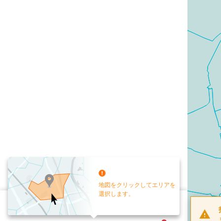
地図をクリックしてエリアを
選択します。
配布部数
0
部
お手元送付
送付なし