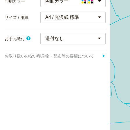
両面カラー
印刷カラー
A4 / 光沢紙 標準
サイズ / 用紙
お手元送付
お取り扱いのない印刷物・配布等の要望について
▶