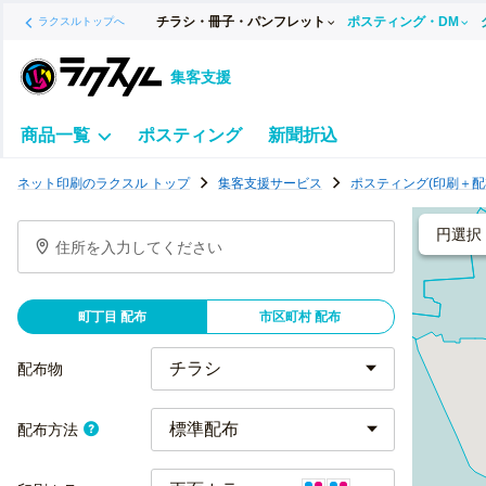
チラシ・冊子・パンフレット
ポスティング・DM
ラクスルトップへ
集客支援
商品一覧
ポスティング
新聞折込
ポ
ネット印刷のラクスル トップ
集客支援サービス
ポスティング(印刷＋配
ス
テ
円選択
住所を入力してください
ィ
ン
グ
町丁目 配布
市区町村 配布
チ
ラ
配布物
シ
標準配布
配布方法