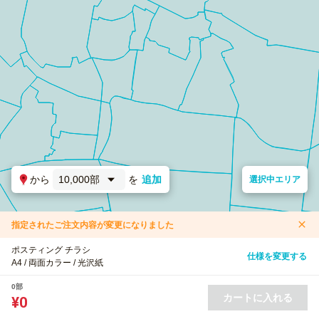
から
10,000部
を
追加
選択中エリア
指定されたご注文内容が変更になりました
ポスティング チラシ
仕様を変更する
A4 / 両面カラー / 光沢紙
0部
カートに入れる
¥0