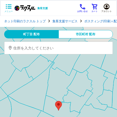
集客支援
メニュー
お問い合せ
カート
アカウント
ポ
ネット印刷のラクスル トップ
集客支援サービス
ポスティング(印刷＋配
ス
テ
町丁目 配布
市区町村 配布
ィ
ン
住所を入力してください
グ
チ
ラ
シ