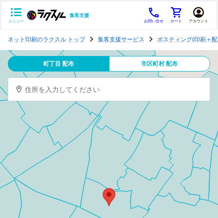
集客支援
メニュー
お問い合せ
カート
アカウント
ポ
ネット印刷のラクスル トップ
集客支援サービス
ポスティング(印刷＋配
ス
テ
町丁目 配布
市区町村 配布
ィ
ン
住所を入力してください
グ
チ
ラ
シ