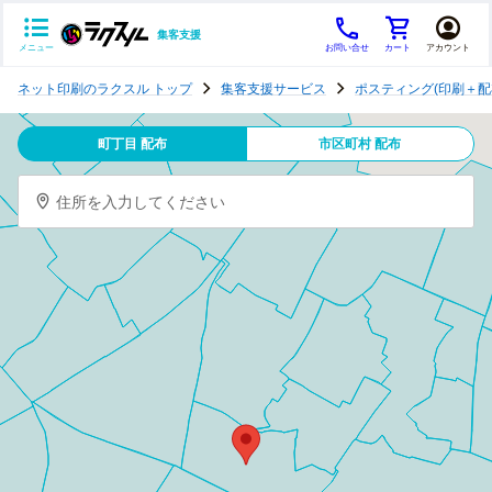
集客支援
メニュー
お問い合せ
カート
アカウント
ポ
ネット印刷のラクスル トップ
集客支援サービス
ポスティング(印刷＋配
ス
テ
町丁目 配布
市区町村 配布
ィ
ン
住所を入力してください
グ
チ
ラ
シ