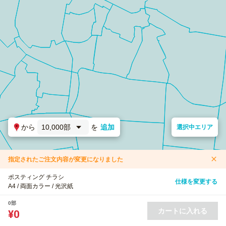
から
10,000部
を
追加
選択中エリア
指定されたご注文内容が変更になりました
ポスティング チラシ
仕様を変更する
A4 / 両面カラー / 光沢紙
0部
カートに入れる
¥0