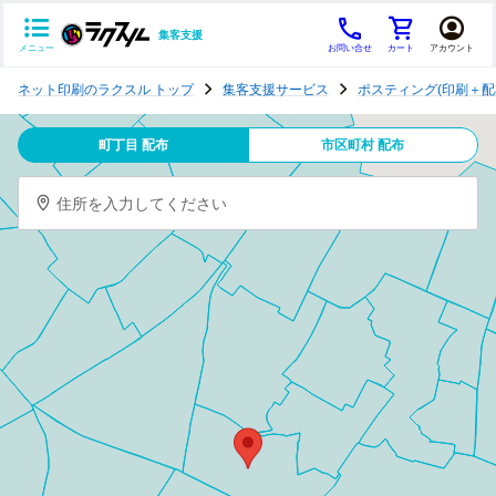
集客支援
メニュー
お問い合せ
カート
アカウント
ポ
ネット印刷のラクスル トップ
集客支援サービス
ポスティング(印刷＋配
ス
テ
町丁目 配布
市区町村 配布
ィ
ン
住所を入力してください
グ
チ
ラ
シ