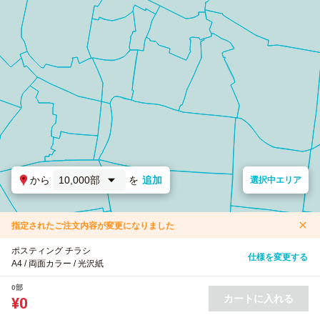
から
10,000部
を
追加
選択中エリア
指定されたご注文内容が変更になりました
ポスティング チラシ
仕様を変更する
A4 / 両面カラー / 光沢紙
0部
カートに入れる
¥0