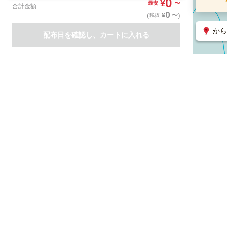
0
¥
〜
最安
合計金額
0
(
)
〜
¥
税抜
から
配布日を確認し、カートに入れる
商品一覧
集客支援サービス
ポスティング
関連のサービス
ノバセル（広告のプラットフォーム）
ハコベル（物流のプラット
運営会社について
特定取引法に基づく表記
情報セキュリティ基本方針