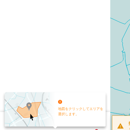
地図をクリックしてエリアを
選択します。
配布部数
0
部
お手元送付
送付なし