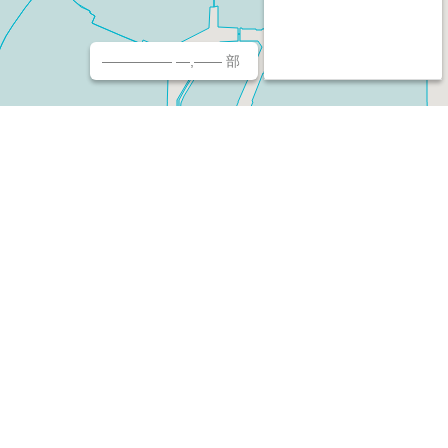
————— —,—— 部
チ（ホームページ作成/予約/決済）