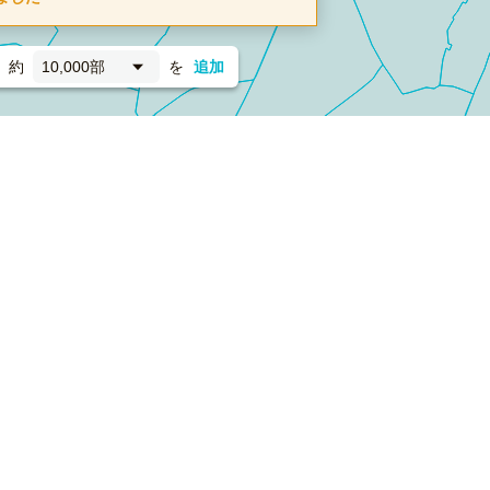
約
10,000部
を
追加
新聞折込
フォーム）
ダンボールワン（梱包材のプラットフォーム）
ペライ
採用情報
ラクスルサービス利用規約
個人情報保護方針
個人情報の取り扱い
Cookieポリシー
他社商標