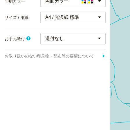
両面カラー
印刷カラー
A4 / 光沢紙 標準
サイズ / 用紙
お手元送付
お取り扱いのない印刷物・配布等の要望について
▶