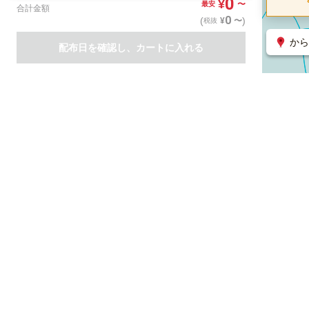
0
¥
〜
最安
合計金額
0
(
)
〜
¥
税抜
から
配布日を確認し、カートに入れる
商品一覧
集客支援サービス
ポスティング
関連のサービス
ノバセル（広告のプラットフォーム）
ハコベル（物流のプラット
運営会社について
特定取引法に基づく表記
情報セキュリティ基本方針