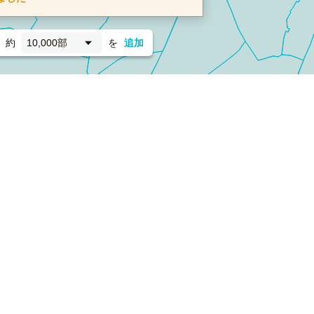
約
10,000部
を
追加
新聞折込
フォーム）
ダンボールワン（梱包材のプラットフォーム）
ペライ
採用情報
ラクスルサービス利用規約
個人情報保護方針
個人情報の取り扱い
Cookieポリシー
他社商標