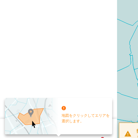
地図をクリックしてエリアを
選択します。
配布部数
0
部
お手元送付
送付なし