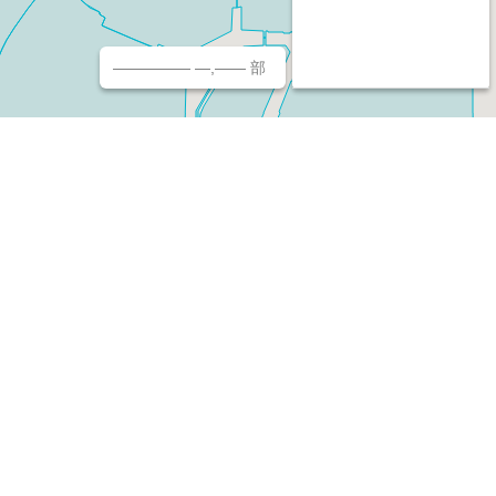
————— —,—— 部
チ（ホームページ作成/予約/決済）