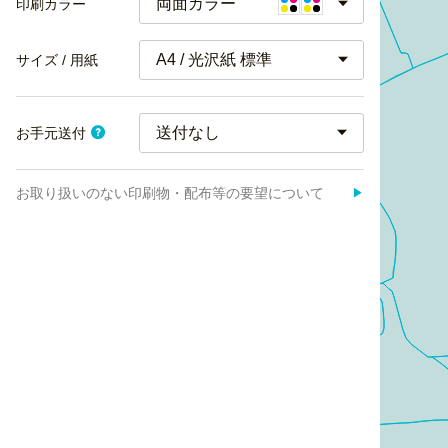
両面カラー
印刷カラー
A4 / 光沢紙 標準
サイズ / 用紙
お手元送付
お取り扱いのない印刷物・配布等の要望について
▶