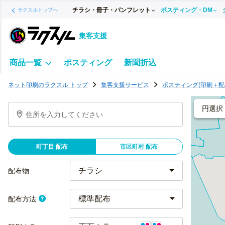
チラシ・冊子・パンフレット
ポスティング・DM
ラクスルトップへ
集客支援
商品一覧
ポスティング
新聞折込
ポ
ネット印刷のラクスル トップ
集客支援サービス
ポスティング(印刷＋配
ス
テ
円選択
住所を入力してください
ィ
ン
グ
町丁目 配布
市区町村 配布
チ
ラ
配布物
シ
標準配布
配布方法