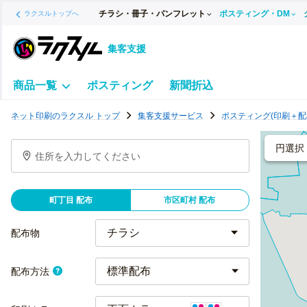
チラシ・冊子・パンフレット
ポスティング・DM
ラクスルトップへ
集客支援
商品一覧
ポスティング
新聞折込
ポ
ネット印刷のラクスル トップ
集客支援サービス
ポスティング(印刷＋配
ス
テ
円選択
住所を入力してください
ィ
ン
グ
町丁目 配布
市区町村 配布
チ
ラ
配布物
シ
標準配布
配布方法