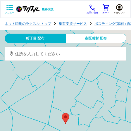
集客支援
メニュー
お問い合せ
カート
アカウント
ポ
ネット印刷のラクスル トップ
集客支援サービス
ポスティング(印刷＋配
ス
テ
町丁目 配布
市区町村 配布
ィ
ン
住所を入力してください
グ
チ
ラ
シ