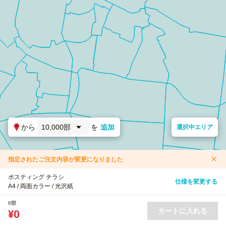
から
10,000部
を
追加
選択中エリア
指定されたご注文内容が変更になりました
ポスティング チラシ
仕様を変更する
A4 / 両面カラー / 光沢紙
0部
カートに入れる
¥0