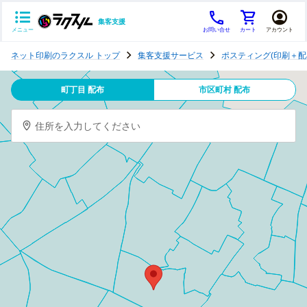
集客支援
メニュー
お問い合せ
カート
アカウント
ポ
ネット印刷のラクスル トップ
集客支援サービス
ポスティング(印刷＋配
ス
テ
町丁目 配布
市区町村 配布
ィ
ン
住所を入力してください
グ
チ
ラ
シ