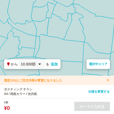
から
10,000部
を
追加
選択中エリア
指定されたご注文内容が変更になりました
ポスティング チラシ
仕様を変更する
A4 / 両面カラー / 光沢紙
0部
カートに入れる
¥0