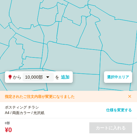
から
10,000部
を
追加
選択中エリア
指定されたご注文内容が変更になりました
ポスティング チラシ
仕様を変更する
A4 / 両面カラー / 光沢紙
0部
カートに入れる
¥0