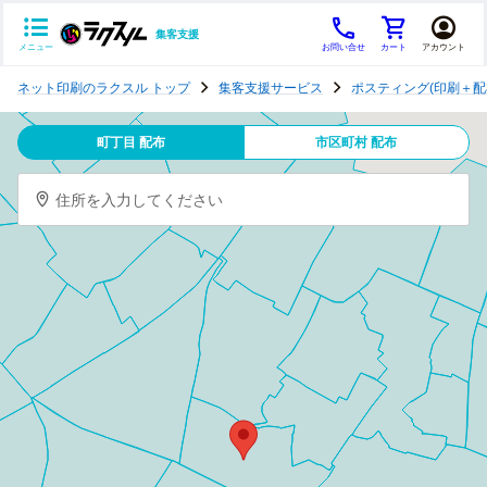
集客支援
メニュー
お問い合せ
カート
アカウント
ポ
ネット印刷のラクスル トップ
集客支援サービス
ポスティング(印刷＋配
ス
テ
町丁目 配布
市区町村 配布
ィ
ン
住所を入力してください
グ
チ
ラ
シ