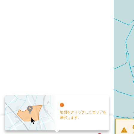
地図をクリックしてエリアを
選択します。
配布部数
0
部
お手元送付
送付なし