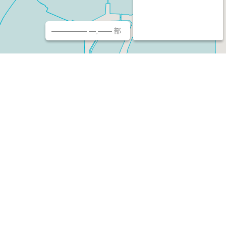
————— —,—— 部
チ（ホームページ作成/予約/決済）