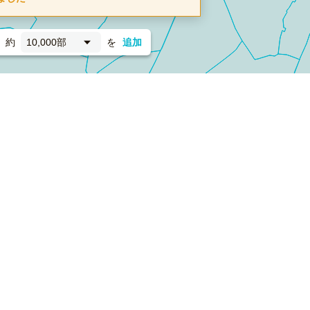
約
10,000部
を
追加
新聞折込
フォーム）
ダンボールワン（梱包材のプラットフォーム）
ペライ
採用情報
ラクスルサービス利用規約
個人情報保護方針
個人情報の取り扱い
Cookieポリシー
他社商標