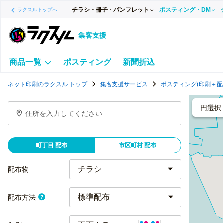
チラシ・冊子・パンフレット
ポスティング・DM
ラクスルトップへ
集客支援
商品一覧
ポスティング
新聞折込
ポ
ネット印刷のラクスル トップ
集客支援サービス
ポスティング(印刷＋配
ス
テ
円選択
住所を入力してください
ィ
ン
グ
町丁目 配布
市区町村 配布
チ
ラ
配布物
シ
標準配布
配布方法