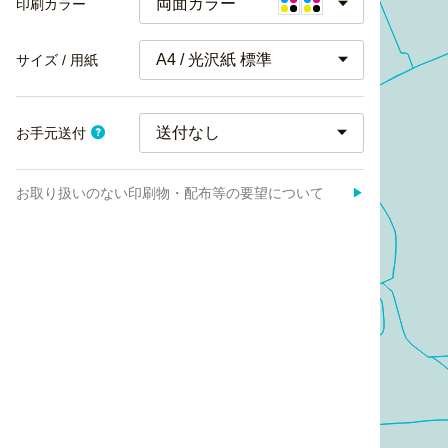
両面カラー
印刷カラー
A4 / 光沢紙 標準
サイズ / 用紙
お手元送付
お取り扱いのない印刷物・配布等の要望について
▶