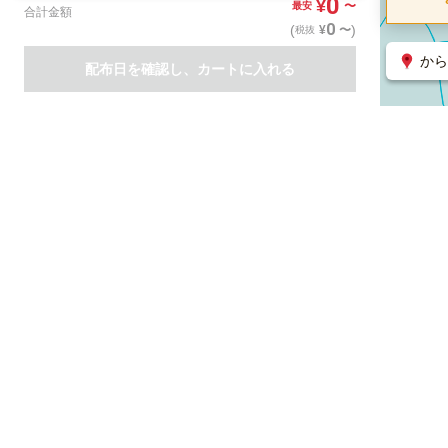
0
¥
〜
最安
合計金額
0
(
)
〜
¥
税抜
から
配布日を確認し、カートに入れる
商品一覧
集客支援サービス
ポスティング
関連のサービス
ノバセル（広告のプラットフォーム）
ハコベル（物流のプラット
運営会社について
特定取引法に基づく表記
情報セキュリティ基本方針