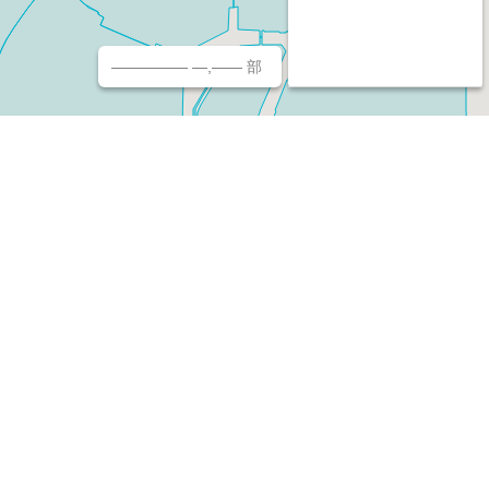
————— —,—— 部
チ（ホームページ作成/予約/決済）