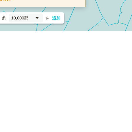
約
10,000部
を
追加
新聞折込
フォーム）
ダンボールワン（梱包材のプラットフォーム）
ペライ
採用情報
ラクスルサービス利用規約
個人情報保護方針
個人情報の取り扱い
Cookieポリシー
他社商標