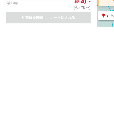
0
¥
〜
最安
合計金額
0
(
)
〜
¥
税抜
から
配布日を確認し、カートに入れる
商品一覧
集客支援サービス
ポスティング
関連のサービス
ノバセル（広告のプラットフォーム）
ハコベル（物流のプラット
運営会社について
特定取引法に基づく表記
情報セキュリティ基本方針