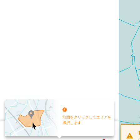
地図をクリックしてエリアを
選択します。
配布部数
0
部
お手元送付
送付なし