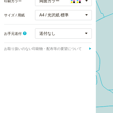
両面カラー
印刷カラー
A4 / 光沢紙 標準
サイズ / 用紙
お手元送付
お取り扱いのない印刷物・配布等の要望について
▶