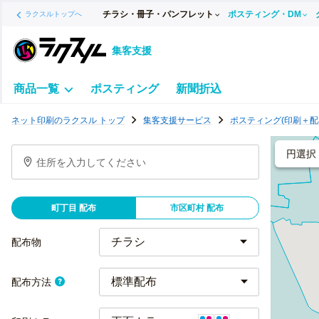
チラシ・冊子・パンフレット
ポスティング・DM
ラクスルトップへ
集客支援
商品一覧
ポスティング
新聞折込
ポ
ネット印刷のラクスル トップ
集客支援サービス
ポスティング(印刷＋配
ス
テ
円選択
住所を入力してください
ィ
ン
グ
町丁目 配布
市区町村 配布
チ
ラ
配布物
シ
標準配布
配布方法