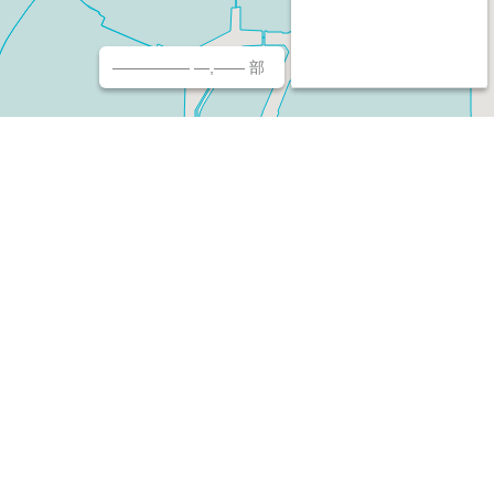
————— —,—— 部
チ（ホームページ作成/予約/決済）