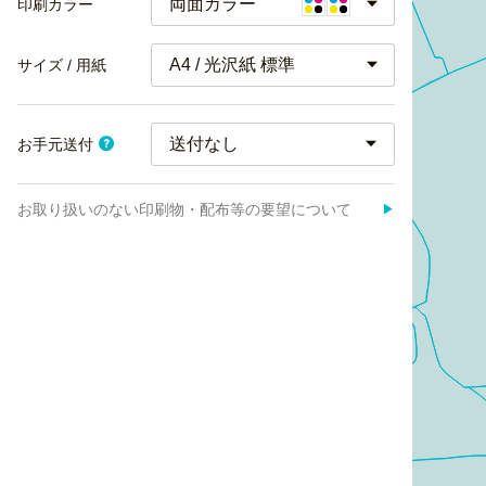
両面カラー
印刷カラー
A4 / 光沢紙 標準
サイズ / 用紙
お手元送付
お取り扱いのない印刷物・配布等の要望について
▶