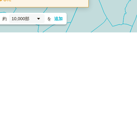
約
10,000部
を
追加
新聞折込
フォーム）
ダンボールワン（梱包材のプラットフォーム）
ペライ
採用情報
ラクスルサービス利用規約
個人情報保護方針
個人情報の取り扱い
Cookieポリシー
他社商標