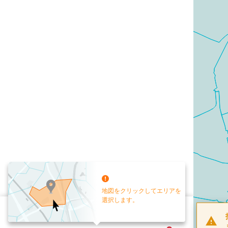
地図をクリックしてエリアを
選択します。
配布部数
0
部
お手元送付
送付なし