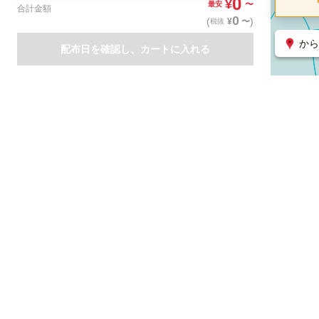
0
¥
〜
最安
合計金額
0
(
)
〜
¥
税抜
から
配布日を確認し、カートに入れる
商品一覧
集客支援サービス
ポスティング
関連のサービス
ノバセル（広告のプラットフォーム）
ハコベル（物流のプラット
運営会社について
特定取引法に基づく表記
情報セキュリティ基本方針