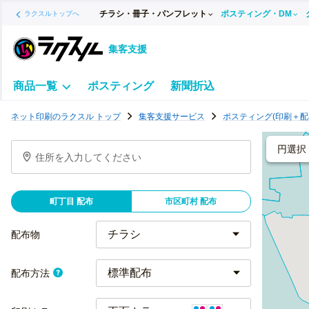
チラシ・冊子・パンフレット
ポスティング・DM
ラクスルトップへ
集客支援
商品一覧
ポスティング
新聞折込
ポ
ネット印刷のラクスル トップ
集客支援サービス
ポスティング(印刷＋配
ス
テ
円選択
住所を入力してください
ィ
ン
グ
町丁目 配布
市区町村 配布
チ
ラ
配布物
シ
標準配布
配布方法