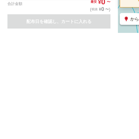
0
¥
〜
最安
合計金額
0
(
)
〜
¥
税抜
から
配布日を確認し、カートに入れる
商品一覧
集客支援サービス
ポスティング
関連のサービス
ノバセル（広告のプラットフォーム）
ハコベル（物流のプラット
運営会社について
特定取引法に基づく表記
情報セキュリティ基本方針