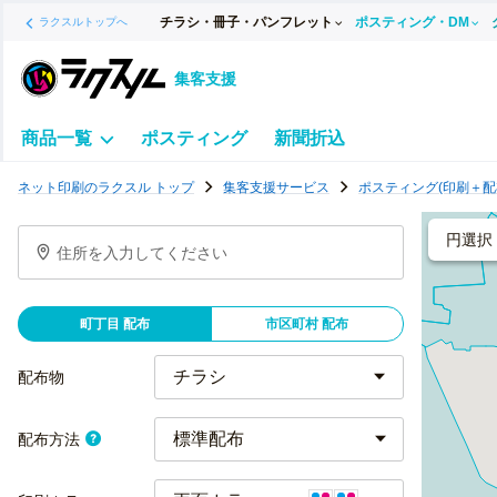
チラシ・冊子・パンフレット
ポスティング・DM
ラクスルトップへ
集客支援
商品一覧
ポスティング
新聞折込
ポ
ネット印刷のラクスル トップ
集客支援サービス
ポスティング(印刷＋配
ス
テ
円選択
住所を入力してください
ィ
ン
グ
町丁目 配布
市区町村 配布
チ
ラ
配布物
シ
標準配布
配布方法