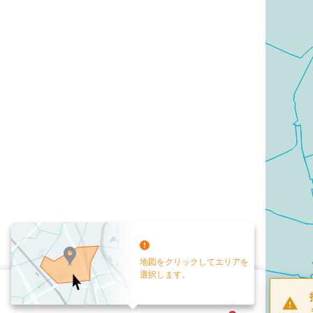
地図をクリックしてエリアを
選択します。
配布部数
0
部
お手元送付
送付なし