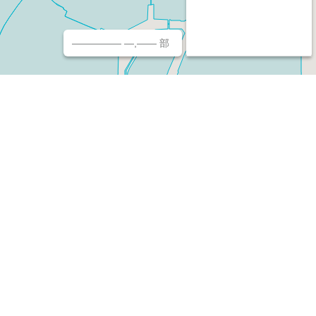
————— —,—— 部
チ（ホームページ作成/予約/決済）