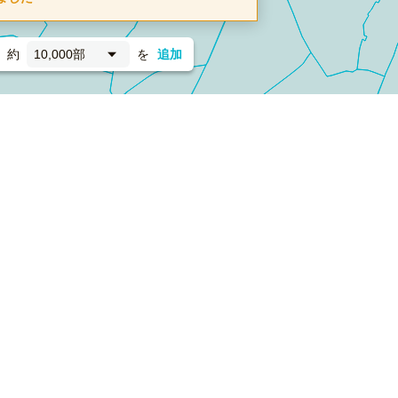
約
10,000部
を
追加
新聞折込
フォーム）
ダンボールワン（梱包材のプラットフォーム）
ペライ
採用情報
ラクスルサービス利用規約
個人情報保護方針
個人情報の取り扱い
Cookieポリシー
他社商標