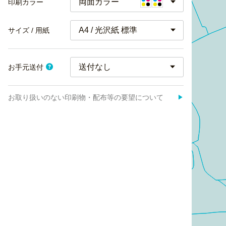
両面カラー
印刷カラー
A4 / 光沢紙 標準
サイズ / 用紙
お手元送付
お取り扱いのない印刷物・配布等の要望について
▶