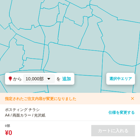
から
10,000部
を
追加
選択中エリア
指定されたご注文内容が変更になりました
ポスティング チラシ
仕様を変更する
A4 / 両面カラー / 光沢紙
0部
カートに入れる
¥0