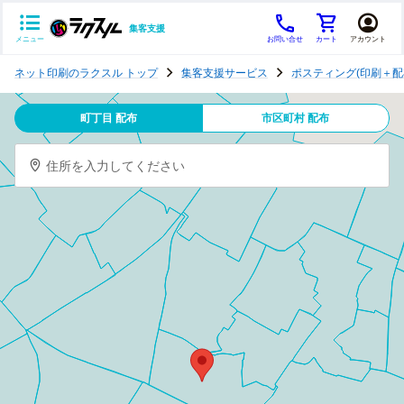
集客支援
メニュー
お問い合せ
カート
アカウント
ポ
ネット印刷のラクスル トップ
集客支援サービス
ポスティング(印刷＋配
ス
テ
町丁目 配布
市区町村 配布
ィ
ン
住所を入力してください
グ
チ
ラ
シ