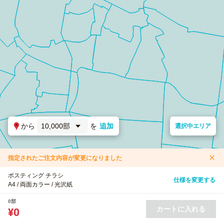
から
10,000部
を
追加
選択中エリア
指定されたご注文内容が変更になりました
ポスティング チラシ
仕様を変更する
A4 / 両面カラー / 光沢紙
0部
カートに入れる
¥0