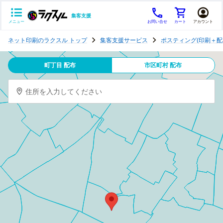
集客支援
メニュー
お問い合せ
カート
アカウント
ポ
ネット印刷のラクスル トップ
集客支援サービス
ポスティング(印刷＋配
ス
テ
町丁目 配布
市区町村 配布
ィ
ン
住所を入力してください
グ
チ
ラ
シ